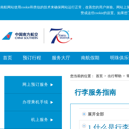
新
跳
窗
转
南航网站使用cookie和类似的技术来确保网站运行正常，改善您的用户体验。网站上
口
到
赞成这些cookie的设置。如果
打
主
开
要
无
内
障
容
碍
区
说
域
明
页
面,
首页
预订行程
服务大厅
南航假期
明珠俱乐
按
Alt
加
波
您当前的位置：
首页
>
出行帮助
>
浪
网上预订服务
键
打
行李服务指南
开
导
办理乘机手续
盲
模
展开全部
式
机上服务
1.什么是行