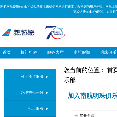
新
跳
窗
转
南航网站使用cookie和类似的技术来确保网站运行正常，改善您的用户体验。网站上
口
到
赞成这些cookie的设置。如果
打
主
开
要
无
内
障
容
碍
区
说
域
明
页
面,
首页
预订行程
服务大厅
南航假期
明珠俱乐
按
Alt
加
波
您当前的位置：
首
浪
网上预订服务
键
乐部
打
开
导
办理乘机手续
加入南航明珠俱
盲
模
式
机上服务
展开全部