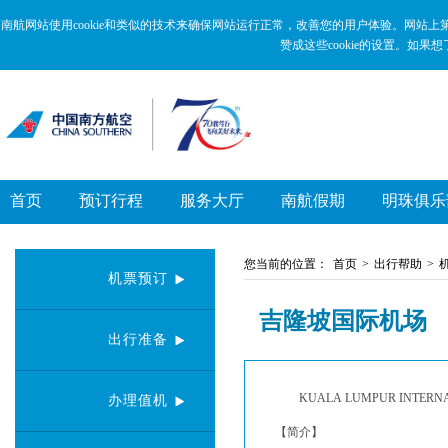
新
跳
窗
转
南航网站使用cookie和类似的技术来确保网站运行正常，改善您的用户体验。网站上
口
到
赞成这些cookie的设置。如果
打
主
开
要
无
内
障
容
碍
区
说
域
明
页
面,
首页
预订行程
服务大厅
南航假期
明珠俱乐
按
Alt
加
波
您当前的位置：
首页
>
出行帮助
>
浪
机票预订
键
打
吉隆坡国际机场
开
出行准备
导
盲
模
式
KUALA LUMPUR INTERNA
办理值机
【简介】