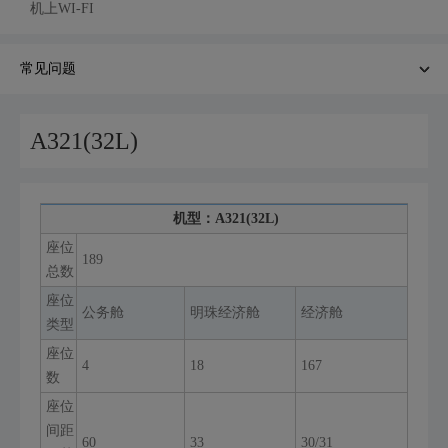
机上WI-FI
常见问题
A321(32L)
机型：A321(32L)
座位
189
总数
座位
公务舱
明珠经济舱
经济舱
类型
座位
4
18
167
数
座位
间距
60
33
30/31