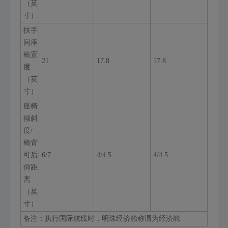
（英
寸）
扶手
间座
椅宽
21
17.8
17.8
度
（英
寸）
座椅
倾斜
度/
椅背
可后
6/7
4/4.5
4/4.5
仰距
离
（英
寸）
备注：执行国际航线时，明珠经济舱称谓为经济舱