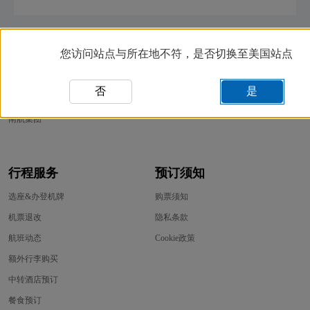
关于南航
客户支持
您访问站点与所在地不符，是否切换至美国站点
公司简介
联系我们
否
是
新闻公告
网站地图
南航集团
行程服务
预订须知
选座&办登机牌
购票须知
机票退改
隐私条款
航班动态
Cookie政策
额外行李购买
中转酒店预订
餐食预订