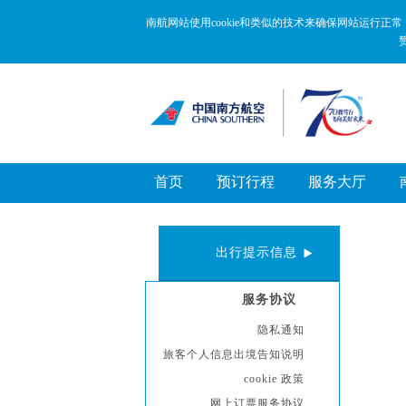
新
跳
窗
转
南航网站使用cookie和类似的技术来确保网站运行
口
到
打
主
开
要
无
内
障
容
碍
区
说
域
明
页
面,
首页
预订行程
服务大厅
按
Alt
加
波
浪
出行提示信息
键
打
开
服务协议
导
盲
隐私通知
模
旅客个人信息出境告知说明
式
cookie 政策
网上订票服务协议