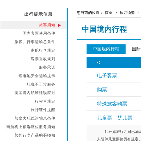
您当前的位置：
首页
>
预订须知
>
出行提示信息
旅客须知
中国境内行程
国内客票使用条件
旅客、行李运输总条件
中国境内行程
国际
南航行李规定
客票退改规则
服务承诺
锂电池安全运输提示
航班不正常服务
美国境内航班延误应对
行程单规定
旅行证件提醒
加拿大航线运输总条件
南航机上预选座位服务须知
额外行李产品购买须知