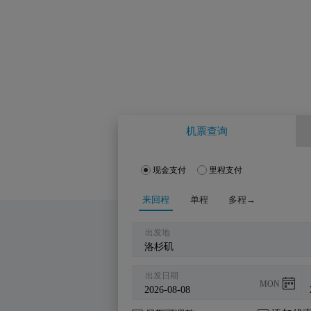
机票查询
现金支付
里程支付
来回程
单程
多程→
出发地
出发日期
MON